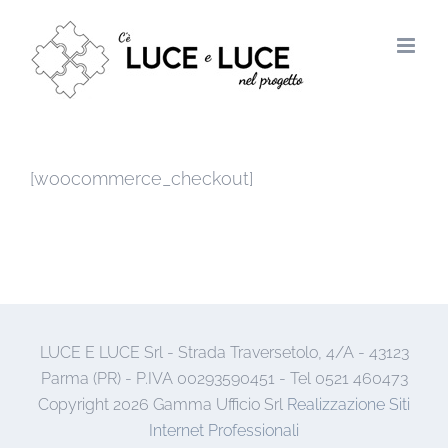
Salta
al
contenuto
[woocommerce_checkout]
LUCE E LUCE Srl - Strada Traversetolo, 4/A - 43123
Parma (PR) - P.IVA 00293590451 - Tel 0521 460473
Copyright
2026 Gamma Ufficio Srl
Realizzazione Siti
Internet Professionali