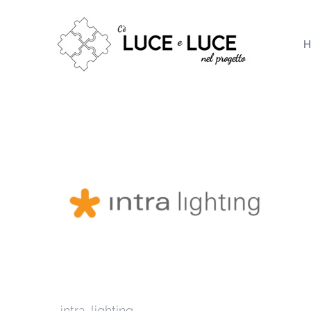
Salta
al
H
contenuto
intra-lighting