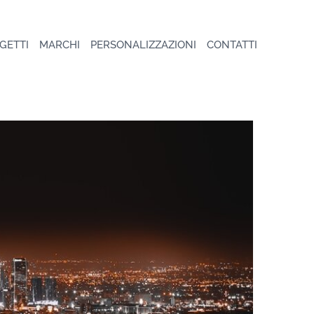
GETTI
MARCHI
PERSONALIZZAZIONI
CONTATTI