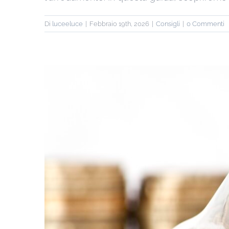
Di
luceeluce
|
Febbraio 19th, 2026
|
Consigli
|
0 Commenti