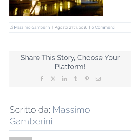
Di
Massimo Gamberini
|
Agosto 27th, 2016
|
0 Commenti
Share This Story, Choose Your
Platform!
Facebook
X
LinkedIn
Tumblr
Pinterest
Email
Scritto da:
Massimo
Gamberini