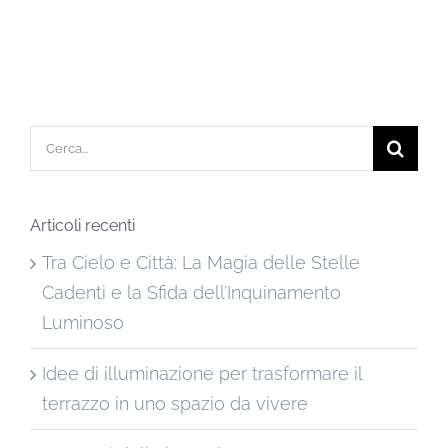
Cerca
per:
Articoli recenti
Tra Cielo e Città: La Magia delle Stelle
Cadenti e la Sfida dell’Inquinamento
Luminoso
Idee di illuminazione per trasformare il
terrazzo in uno spazio da vivere