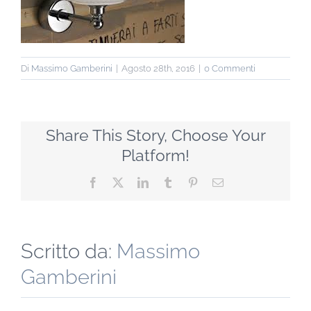
Di
Massimo Gamberini
|
Agosto 28th, 2016
|
0 Commenti
Share This Story, Choose Your
Platform!
Facebook
X
LinkedIn
Tumblr
Pinterest
Email
Scritto da:
Massimo
Gamberini