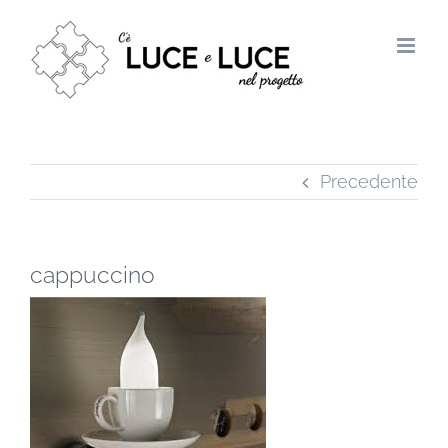
Salta
al
contenuto
Precedente
cappuccino