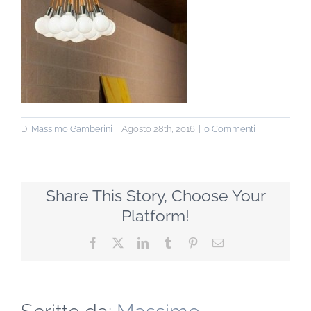
Di
Massimo Gamberini
|
Agosto 28th, 2016
|
0 Commenti
Share This Story, Choose Your
Platform!
Facebook
X
LinkedIn
Tumblr
Pinterest
Email