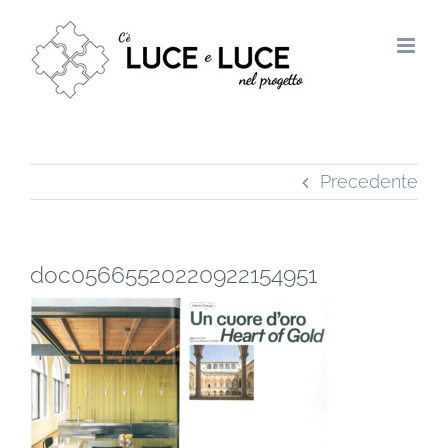
Salta
al
contenuto
Precedente
doc05665520220922154951