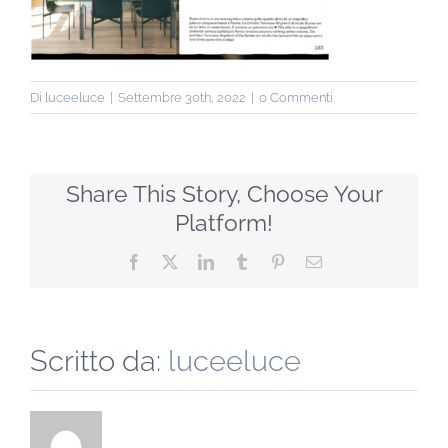
Di
luceeluce
|
Settembre 30th, 2022
|
0 Commenti
Share This Story, Choose Your
Platform!
Facebook
X
LinkedIn
Tumblr
Pinterest
Email
Scritto da:
luceeluce