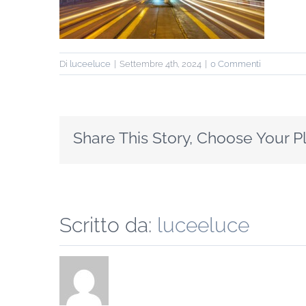
Di
luceeluce
|
Settembre 4th, 2024
|
0 Commenti
Share This Story, Choose Your P
Scritto da:
luceeluce