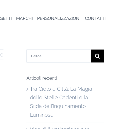
GETTI
MARCHI
PERSONALIZZAZIONI
CONTATTI
Cerca
te
per:
Articoli recenti
Tra Cielo e Città: La Magia
delle Stelle Cadenti e la
Sfida dell’Inquinamento
Luminoso