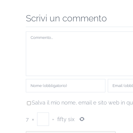
Scrivi un commento
Commento
Salva il mio nome, email e sito web in 
7
×
=
fifty six