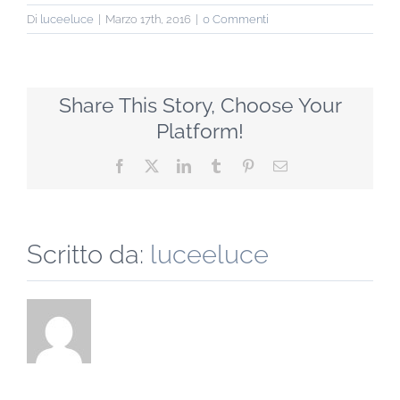
Di
luceeluce
|
Marzo 17th, 2016
|
0 Commenti
Share This Story, Choose Your
Platform!
Facebook
X
LinkedIn
Tumblr
Pinterest
Email
Scritto da:
luceeluce