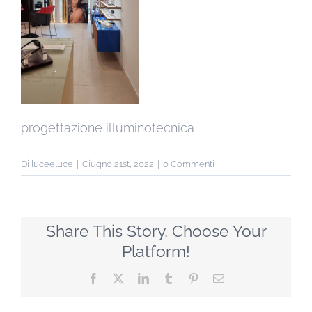
progettazione illuminotecnica
Di
luceeluce
|
Giugno 21st, 2022
|
0 Commenti
Share This Story, Choose Your
Platform!
Facebook
X
LinkedIn
Tumblr
Pinterest
Email