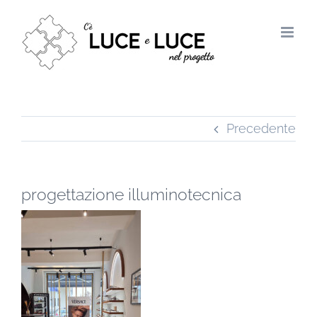
Salta
al
contenuto
Precedente
progettazione illuminotecnica