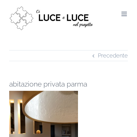
Salta
al
contenuto
Precedente
abitazione privata parma