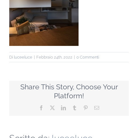
Di
luceeluce
|
Febbraio 24th, 2022
|
0 Commenti
Share This Story, Choose Your
Platform!
Facebook
X
LinkedIn
Tumblr
Pinterest
Email