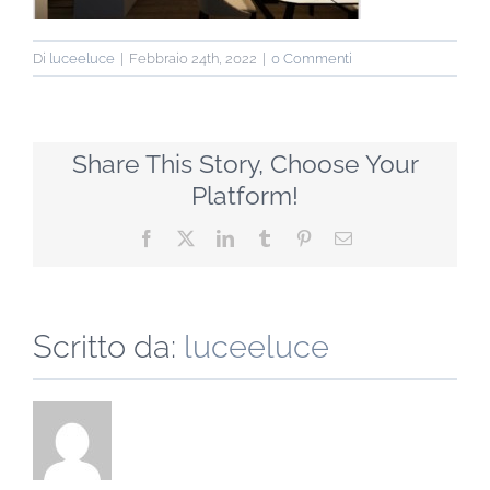
Di
luceeluce
|
Febbraio 24th, 2022
|
0 Commenti
Share This Story, Choose Your
Platform!
Facebook
X
LinkedIn
Tumblr
Pinterest
Email
Scritto da:
luceeluce