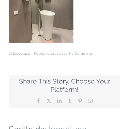
Di
luceeluce
|
Febbraio 24th, 2022
|
0 Commenti
Share This Story, Choose Your
Platform!
Facebook
X
LinkedIn
Tumblr
Pinterest
Email