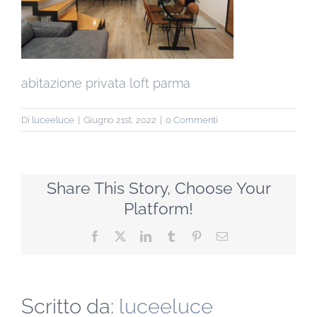
abitazione privata loft parma
Di
luceeluce
|
Giugno 21st, 2022
|
0 Commenti
Share This Story, Choose Your
Platform!
Facebook
X
LinkedIn
Tumblr
Pinterest
Email
Scritto da:
luceeluce