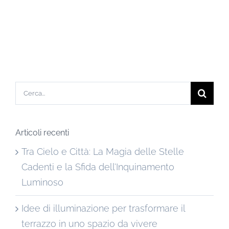
Cerca
per:
Articoli recenti
Tra Cielo e Città: La Magia delle Stelle
Cadenti e la Sfida dell’Inquinamento
Luminoso
Idee di illuminazione per trasformare il
terrazzo in uno spazio da vivere