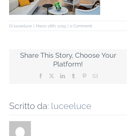
Di
luceeluce
|
Marzo 28th, 2019
|
0 Commenti
Share This Story, Choose Your
Platform!
Facebook
X
LinkedIn
Tumblr
Pinterest
Email
Scritto da:
luceeluce