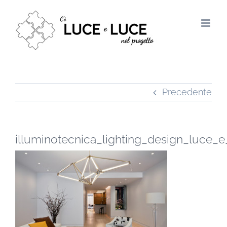
Salta
al
contenuto
Precedente
illuminotecnica_lighting_design_luce_