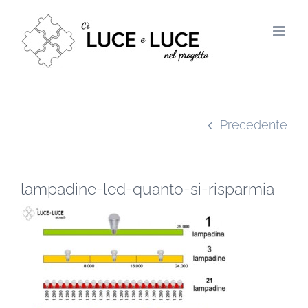
Salta
al
contenuto
Precedente
lampadine-led-quanto-si-risparmia