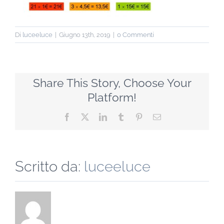
Di
luceeluce
|
Giugno 13th, 2019
|
0 Commenti
Share This Story, Choose Your
Platform!
Facebook
X
LinkedIn
Tumblr
Pinterest
Email
Scritto da:
luceeluce