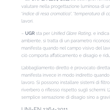
valutare nella progettazione luminosa di un 
“
indice di resa cromatica
”, “
temperatura di co
lavori.
–
UGR
sta per
Unified Glare Rating
, e indic
ambiente, si tratta di un parametro riconosc
manifesta quando nel campo visivo del lavor
ciò comporta affaticamento e disagio e riduz
L’abbagliamento diretto è provocato diretta
manifesta invece in modo indiretto quando le
lavoro. Si possono installare sistemi di filt
riverbero o riflesso rispetto sugli schermi.
semplice sensazione di disagio sino a gravi
UNI-EN 1264-2011