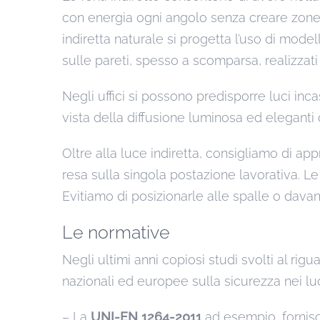
con energia ogni angolo senza creare zone 
indiretta naturale si progetta l’uso di model
sulle pareti, spesso a scomparsa, realizzat
Negli uffici si possono predisporre luci inca
vista della diffusione luminosa ed eleganti d
Oltre alla luce indiretta, consigliamo di app
resa sulla singola postazione lavorativa. L
Evitiamo di posizionarle alle spalle o dava
Le normative
Negli ultimi anni copiosi studi svolti al ri
nazionali ed europee sulla sicurezza nei luo
– La
UNI-EN 1264-2011
ad esempio, fornisc