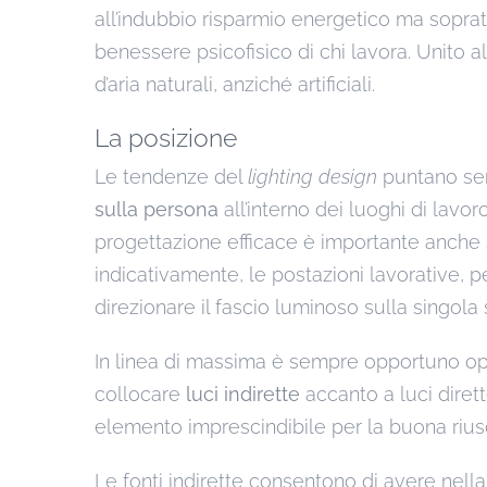
all’indubbio risparmio energetico ma soprat
benessere psicofisico di chi lavora. Unito a
d’aria naturali, anziché artificiali.
La posizione
Le tendenze del
lighting design
puntano sem
sulla persona
all’interno dei luoghi di lavor
progettazione efficace è importante anche
indicativamente, le postazioni lavorative, 
direzionare il fascio luminoso sulla singola 
In linea di massima è sempre opportuno opt
collocare
luci indirette
accanto a luci dirett
elemento imprescindibile per la buona riusc
Le fonti indirette consentono di avere nell