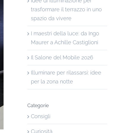
Idee di illuminazione per
trasformare il terrazzo in uno
spazio da vivere
I maestri della luce: da Ingo
Maurer a Achille Castiglioni
Il Salone del Mobile 2026
Illuminare per rilassarsi: idee
per la zona notte
Categorie
Consigli
Curiosità