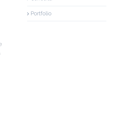
Portfolio
e
a