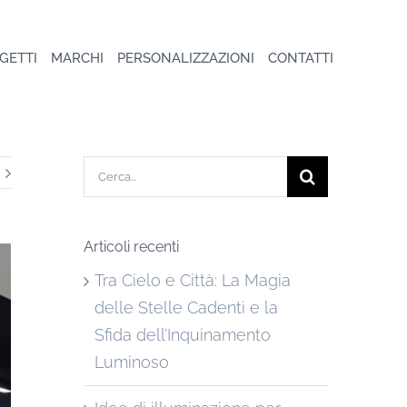
GETTI
MARCHI
PERSONALIZZAZIONI
CONTATTI
Cerca
per:
Articoli recenti
Tra Cielo e Città: La Magia
delle Stelle Cadenti e la
Sfida dell’Inquinamento
Luminoso