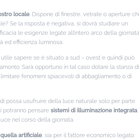
ostro locale
. Dispone di finestre, vetrate o aperture c
le? Se la risposta è negativa, si dovrà studiare un
icacia le esigenze legate all’intero arco della giornata
à ed efficienza luminosa.
à utile sapere se è situato a sud – ovest e quindi può
tramonto. Sarà opportuno in tal caso dotare la stanza d
limitare fenomeni spiacevoli di abbagliamento o di
ndi possa usufruire della luce naturale solo per parte
 si potranno pensare
sistemi di illuminazione integrata
,
uce nel corso della giornata.
uella artificiale
, sia per il fattore economico legato